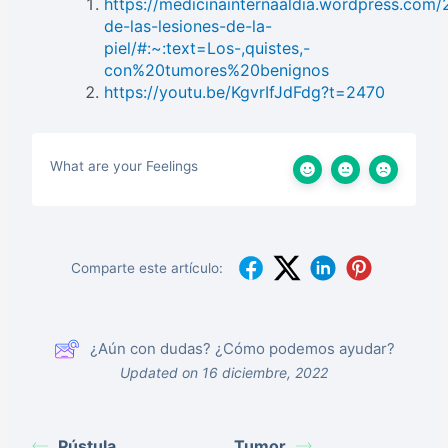
https://medicinainternaaldia.wordpress.com/2
de-las-lesiones-de-la-
piel/#:~:text=Los-,quistes,-
con%20tumores%20benignos
https://youtu.be/KgvrIfJdFdg?t=2470
What are your Feelings
Comparte este artículo:
¿Aún con dudas? ¿Cómo podemos ayudar?
Updated on 16 diciembre, 2022
Pústula
Tumor